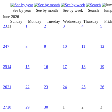
See by year
See by month
See by week
Search
Jump
June 2026
Sunday
Monday
Tuesday
Wednesday
Thursday
Frid
23
31
1
2
3
4
5
24
7
8
9
10
11
12
25
14
15
16
17
18
19
26
21
22
23
24
25
26
27
28
29
30
1
2
3