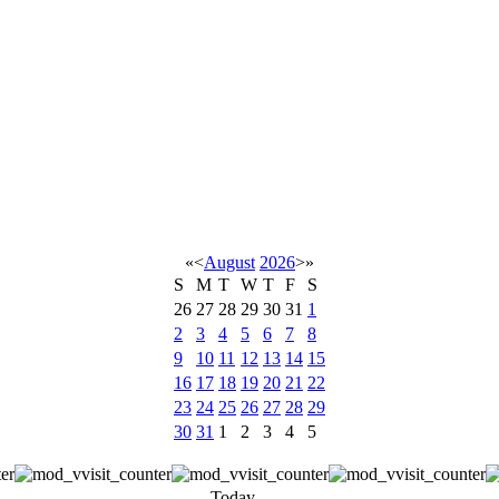
«
<
August
2026
>
»
S
M
T
W
T
F
S
26
27
28
29
30
31
1
2
3
4
5
6
7
8
9
10
11
12
13
14
15
16
17
18
19
20
21
22
23
24
25
26
27
28
29
30
31
1
2
3
4
5
Today